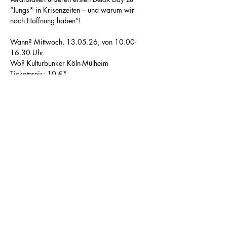
“Jungs* in Krisenzeiten – und warum wir 
noch Hoffnung haben”!  
Wann? Mittwoch, 13.05.26, von 10.00-
16.30 Uhr 
Wo? Kulturbunker Köln-Mülheim
Ticketpreis: 10 €*
*
Wenn dir das gerade zu viel Geld ist, 
schreib uns einfach und wir finden eine 
Lösung!
Mehr anzeigen
© 2022 Detox identity
Glossar
Kontakt