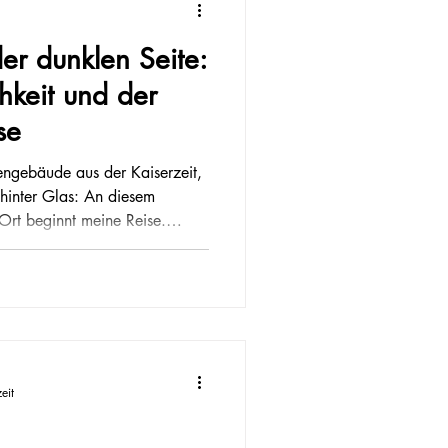
er dunklen Seite:
hkeit und der
se
engebäude aus der Kaiserzeit,
inter Glas: An diesem
 Ort beginnt meine Reise.
esuch in der „Wehrtechnischen
 der mich verstört und
er mich selbst und die Welt da
rochen, an Männern, denen ihr
rantw
eit