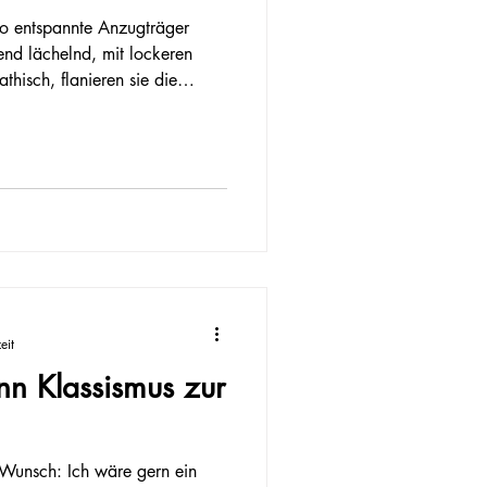
o entspannte Anzugträger
end lächelnd, mit lockeren
thisch, flanieren sie die
d ich mich jedoch in eine
änge, bilden sich schon nach
ißflecken an meinem Rücken,
ine Schlinge bei jedem meiner
sammen und wenn ich
fläche das gl
eit
enn Klassismus zur
 Wunsch: Ich wäre gern ein