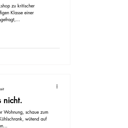
shop zu kritischer
figen Klasse einer
efragt,...
eit
 nicht.
iner Wohnung, schaue zum
 Kühlschrank, wütend auf
n...