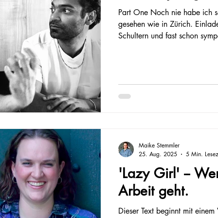
Part One Noch nie habe ich s
gesehen wie in Zürich. Einlad
Schultern und fast schon sympa
Uferpromenade entlang. Sobal
dieser “Erfolgs-Uniformen” zw
wenigen Minuten kalte Schwe
die Krawatte zieht sich wie e
Lockerungsversuche enger zu
versehentlich mit meiner Hand
Maike Stemmler
25. Aug. 2025
5 Min. Lesez
'Lazy Girl' -- W
Arbeit geht.
Dieser Text beginnt mit einem