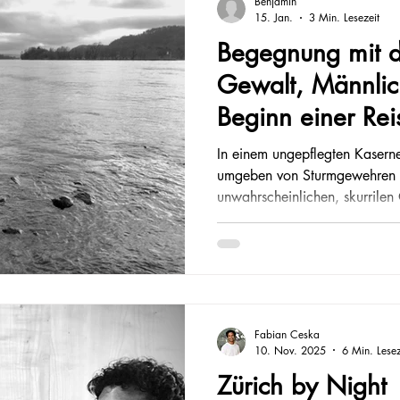
Benjamin
15. Jan.
3 Min. Lesezeit
Begegnung mit d
Gewalt, Männlic
Beginn einer Rei
In einem ungepflegten Kasern
umgeben von Sturmgewehren h
unwahrscheinlichen, skurrilen
Hinter mir liegt ein Museumsb
Studiensammlung“ in Koblenz,
nachdenklich gemacht hat: üb
draußen. Es ist Mitte November 2024. Vor einer Woche ist
die Regierungskoalition zerb
Ego wichtiger war als die Ve
Fabian Ceska
10. Nov. 2025
6 Min. Lesez
Zürich by Night